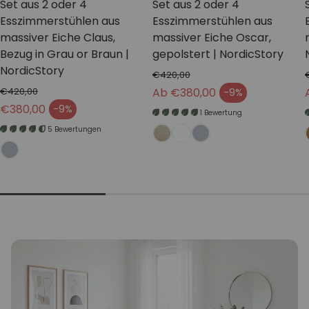
Set aus 2 oder 4
Set aus 2 oder 4
Esszimmerstühlen aus
Esszimmerstühlen aus
massiver Eiche Claus,
massiver Eiche Oscar,
Bezug in Grau or Braun |
gepolstert | NordicStory
NordicStory
€420,00
Normaler Preis
€420,00
Ab €380,00
-9%
Verkaufspreis
Normaler Preis
€380,00
-9%
1 Bewertung
Verkaufspreis
5 Bewertungen