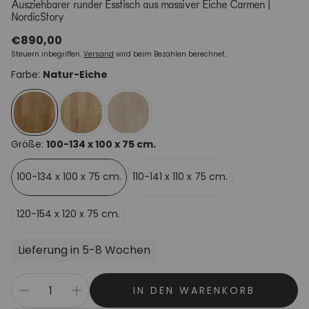
Ausziehbarer runder Esstisch aus massiver Eiche Carmen |
NordicStory
Normaler
€890,00
Steuern inbegriffen.
Versand
wird beim Bezahlen berechnet.
Preis
Farbe:
Natur-Eiche
Größe:
100-134 x 100 x 75 cm.
100-134 x 100 x 75 cm.
110-141 x 110 x 75 cm.
120-154 x 120 x 75 cm.
Lieferung in 5-8 Wochen
IN DEN WARENKORB