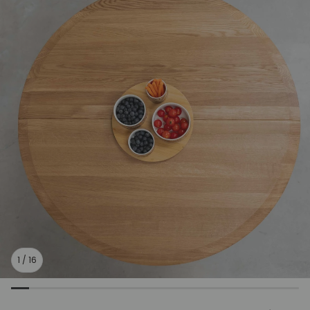
1
/
16