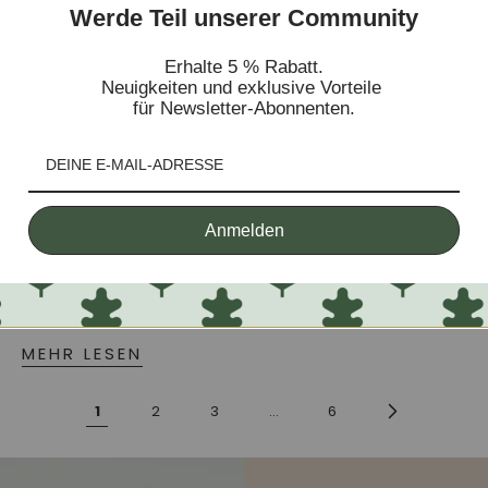
Werde Teil unserer Community
Erhalte 5 % Rabatt.
Neuigkeiten und exklusive Vorteile
JULY 17, 2026
ANASTASIA SEMENOVA
für Newsletter-Abonnenten.
Was ist Massivholz? Einfach erklärt mit
Vergleich
Massivholz ist einer der meistgenutzten Begriffe
beim Möbelkauf, und gleichzeitig einer der am
Anmelden
häufigsten missverstandenen. Nicht jedes
Möbelstück, das nach Holz aussieht, ist massiv:
Furnier, MDF und Spanplatte imitieren die...
MEHR LESEN
1
2
3
…
6