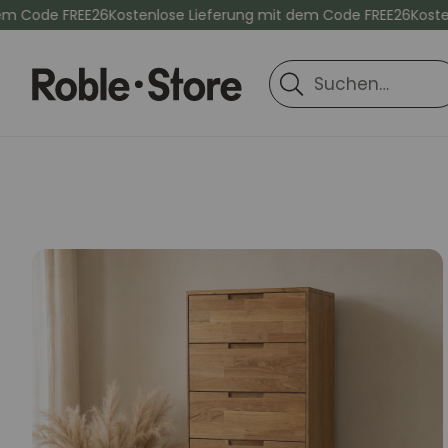
ode FREE26
Kostenlose Lieferung mit dem Code FREE26
Kostenlos
Suche