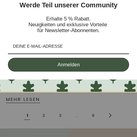
Werde Teil unserer Community
Erhalte 5 % Rabatt.
Neuigkeiten und exklusive Vorteile
JULY 17, 2026
ANASTASIA SEMENOVA
für Newsletter-Abonnenten.
Was ist Massivholz? Einfach erklärt mit
Vergleich
Massivholz ist einer der meistgenutzten Begriffe
beim Möbelkauf, und gleichzeitig einer der am
Anmelden
häufigsten missverstandenen. Nicht jedes
Möbelstück, das nach Holz aussieht, ist massiv:
Furnier, MDF und Spanplatte imitieren die...
MEHR LESEN
1
2
3
…
6