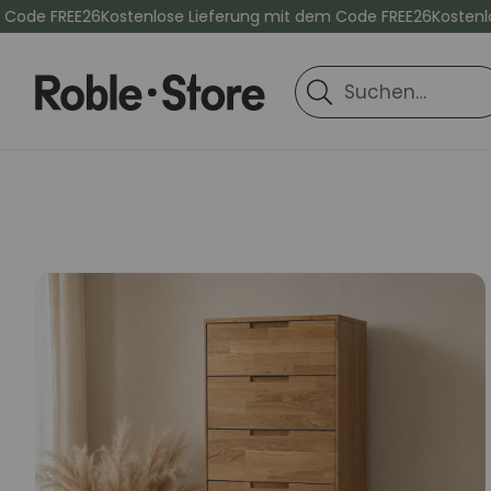
e FREE26
Kostenlose Lieferung mit dem Code FREE26
Kostenlose 
Suche