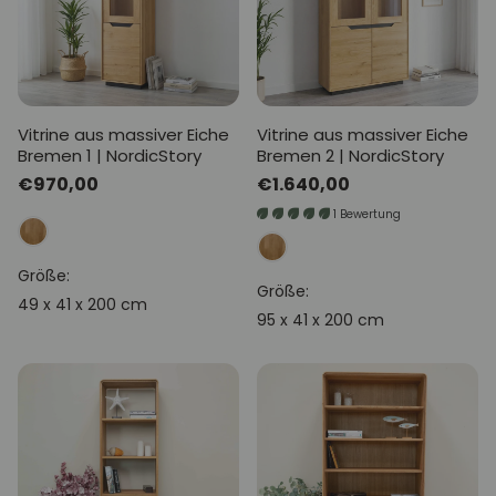
Vitrine aus massiver Eiche
Vitrine aus massiver Eiche
Bremen 1 | NordicStory
Bremen 2 | NordicStory
Normaler
€970,00
Normaler
€1.640,00
Preis
Preis
1 Bewertung
Größe:
Größe:
49 x 41 x 200 cm
95 x 41 x 200 cm