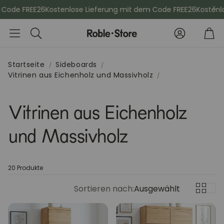
ode FREE26
Kostenlose Lieferung mit dem Code FREE26
Kostenlos
Konto
Wa
Suche
Startseite
Sideboards
Vitrinen aus Eichenholz und Massivholz
che
Esszimmerstühle
Kommod
Vitrinen aus Eichenholz
Sideboards
Vitrinen
und Massivholz
Kleiderschänke
Schminktis
20 Produkte
Bücherregale
Aktenschr
Sortieren nach:
Ausgewählt
Sitzbänke
Konsolenti