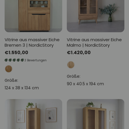
Vitrine aus massiver Eiche
Vitrine aus massiver Eiche
Bremen 3 | NordicStory
Malmo | NordicStory
Normaler
€1.550,00
Normaler
€1.420,00
Preis
Preis
3 Bewertungen
Größe:
Größe:
90 x 40.5 x 194 cm
124 x 38 x 134 cm