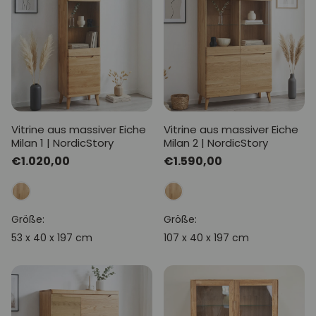
Vitrine aus massiver Eiche
Vitrine aus massiver Eiche
Milan 1 | NordicStory
Milan 2 | NordicStory
Normaler
€1.020,00
Normaler
€1.590,00
Preis
Preis
Größe:
Größe:
53 x 40 x 197 cm
107 x 40 x 197 cm