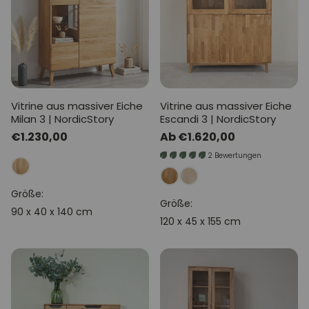
Vitrine aus massiver Eiche
Vitrine aus massiver Eiche
Milan 3 | NordicStory
Escandi 3 | NordicStory
Normaler
€1.230,00
Normaler
Ab €1.620,00
Preis
Preis
2 Bewertungen
Größe:
Größe:
90 x 40 x 140 cm
120 x 45 x 155 cm