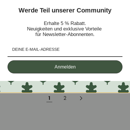
Werde Teil unserer Community
Erhalte 5 % Rabatt.
 massiver Eiche Geneva 2 |
Vitrine aus massiver Eiche E
Neuigkeiten und exklusive Vorteile
y
NordicStory
für Newsletter-Abonnenten.
Normaler
Ab €1.620,00
Preis
4 Bewertungen
Anmelden
Größe:
0 cm
100 x 45 x 195 cm
1
2