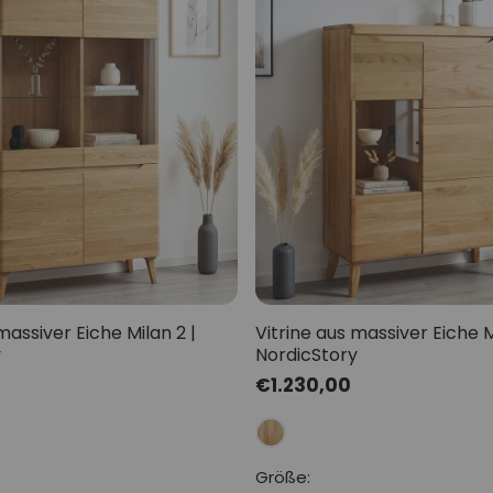
massiver Eiche Milan 2 |
Vitrine aus massiver Eiche M
y
NordicStory
Normaler
€1.230,00
Preis
Größe: