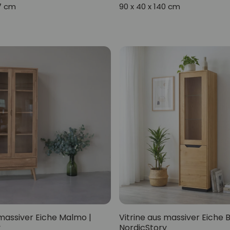
97 cm
90 x 40 x 140 cm
 massiver Eiche Malmo |
Vitrine aus massiver Eiche 
y
NordicStory