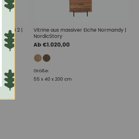
scandi 2 |
Vitrine aus massiver Eiche Normandy |
NordicStory
Normaler
Ab €1.020,00
Preis
Größe:
55 x 40 x 200 cm