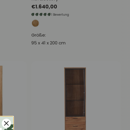
Normaler
€1.640,00
Preis
1 Bewertung
Größe:
95 x 41 x 200 cm