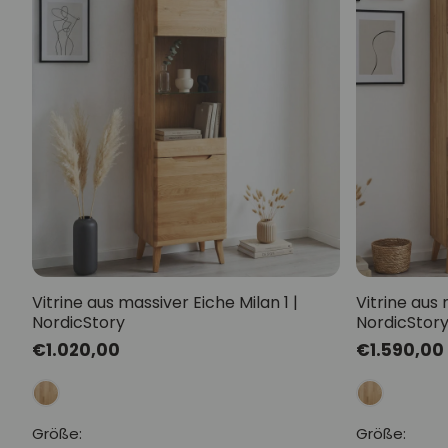
Vitrine aus massiver Eiche Milan 1 |
Vitrine aus 
NordicStory
NordicStor
Normaler
€1.020,00
Normaler
€1.590,00
Preis
Preis
Größe:
Größe: