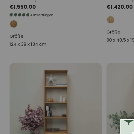
Normaler
€1.550,00
Normaler
€1.420,00
Preis
Preis
3 Bewertungen
Größe:
Größe:
90 x 40.5 x 
124 x 38 x 134 cm