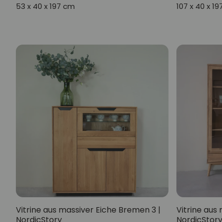
53 x 40 x 197 cm
107 x 40 x 1
Vitrine aus massiver Eiche Bremen 3 |
Vitrine aus
NordicStory
NordicStor