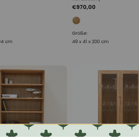
Normaler
€970,00
Preis
Größe:
194 cm
49 x 41 x 200 cm