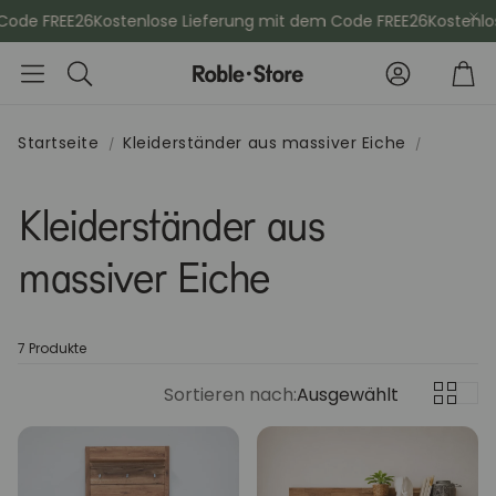
ode FREE26
Kostenlose Lieferung mit dem Code FREE26
Kostenlose
Konto
Wa
Suche
Startseite
Kleiderständer aus massiver Eiche
che
Esszimmerstühle
Kommod
Kleiderständer aus
massiver Eiche
Sideboards
Vitrinen
Kleiderschänke
Schminktis
7 Produkte
Sortieren nach:
Ausgewählt
Bücherregale
Aktenschr
Sitzbänke
Konsolenti