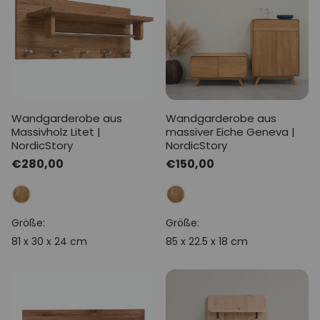
Wandgarderobe aus
Wandgarderobe aus
Massivholz Litet |
massiver Eiche Geneva |
NordicStory
NordicStory
Normaler
€280,00
Normaler
€150,00
Preis
Preis
Größe:
Größe:
81 x 30 x 24 cm
85 x 22.5 x 18 cm