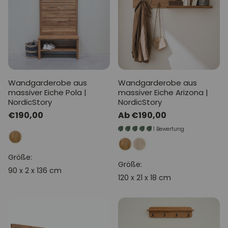
Wandgarderobe aus
Wandgarderobe aus
massiver Eiche Pola |
massiver Eiche Arizona |
NordicStory
NordicStory
Normaler
€190,00
Normaler
Ab €190,00
Preis
Preis
1 Bewertung
Größe:
Größe:
90 x 2 x 136 cm
120 x 21 x 18 cm