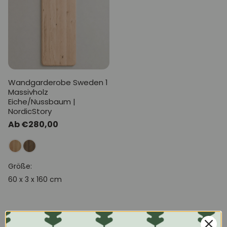
Wandgarderobe Sweden 1
Massivholz
Eiche/Nussbaum |
NordicStory
Normaler
Ab €280,00
Preis
Größe:
60 x 3 x 160 cm