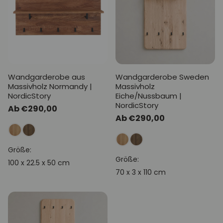
Wandgarderobe aus
Wandgarderobe Sweden
Massivholz Normandy |
Massivholz
NordicStory
Eiche/Nussbaum |
NordicStory
Normaler
Ab €290,00
Normaler
Ab €290,00
Preis
Preis
Größe:
Größe:
100 x 22.5 x 50 cm
70 x 3 x 110 cm