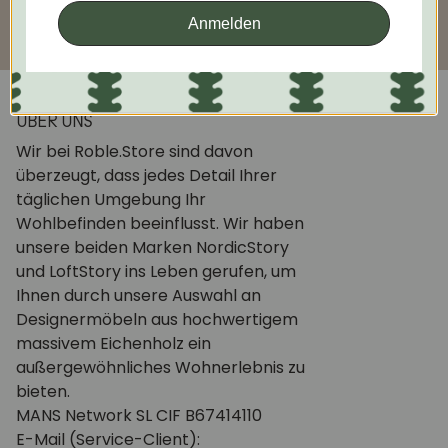
Anmelden
ÜBER UNS
Wir bei Roble.Store sind davon
überzeugt, dass jedes Detail Ihrer
täglichen Umgebung Ihr
Wohlbefinden beeinflusst. Wir haben
unsere beiden Marken NordicStory
und LoftStory ins Leben gerufen, um
Ihnen durch unsere Auswahl an
Designermöbeln aus hochwertigem
massivem Eichenholz ein
außergewöhnliches Wohnerlebnis zu
bieten.
MANS Network SL CIF B67414110
E-Mail (Service-Client):