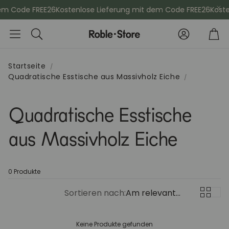
em Code FREE26
Kostenlose Lieferung mit dem Code FREE26
Koste
Konto
Wa
Suche
Startseite
Quadratische Esstische aus Massivholz Eiche
che
Esszimmerstühle
Kommod
Quadratische Esstische
Sideboards
Vitrinen
aus Massivholz Eiche
Kleiderschänke
Schminktis
0 Produkte
Bücherregale
Aktenschr
Sortieren nach:
Am relevantesten
Sitzbänke
Konsolenti
Keine Produkte gefunden