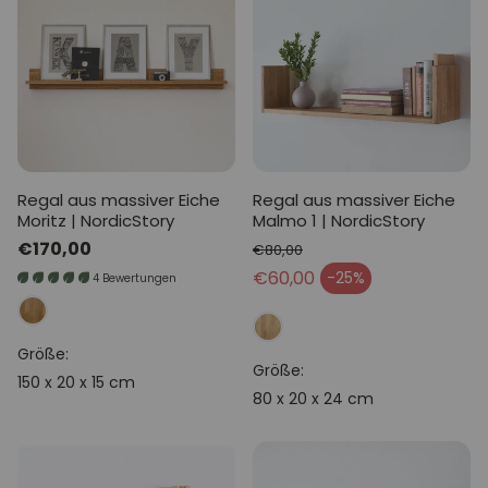
Regal aus massiver Eiche
Regal aus massiver Eiche
Moritz | NordicStory
Malmo 1 | NordicStory
Normaler
€170,00
€80,00
Preis
Normaler Preis
€60,00
-25%
4 Bewertungen
Verkaufspreis
Größe:
Größe:
150 x 20 x 15 cm
80 x 20 x 24 cm