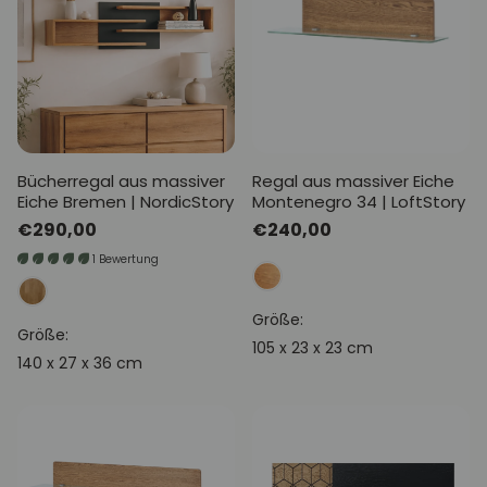
Bücherregal aus massiver
Regal aus massiver Eiche
Eiche Bremen | NordicStory
Montenegro 34 | LoftStory
Normaler
€290,00
Normaler
€240,00
Preis
Preis
1 Bewertung
Größe:
Größe:
105 x 23 x 23 cm
140 x 27 x 36 cm