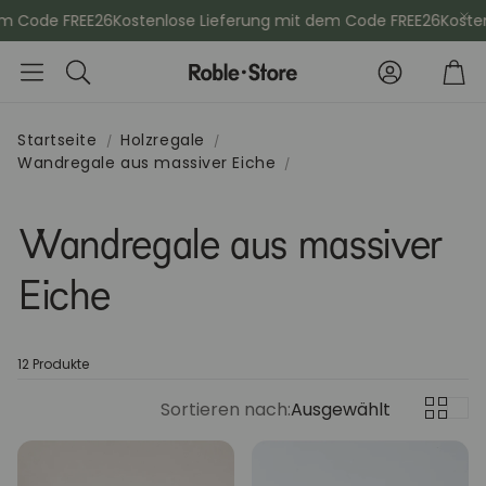
 Code FREE26
Kostenlose Lieferung mit dem Code FREE26
Kostenl
Konto
Wa
Suche
Startseite
Holzregale
Wandregale aus massiver Eiche
che
Esszimmerstühle
Kommod
Wandregale aus massiver
Sideboards
Vitrinen
Eiche
Kleiderschänke
Schminktis
12 Produkte
Bücherregale
Aktenschr
Sortieren nach:
Ausgewählt
Sitzbänke
Konsolenti