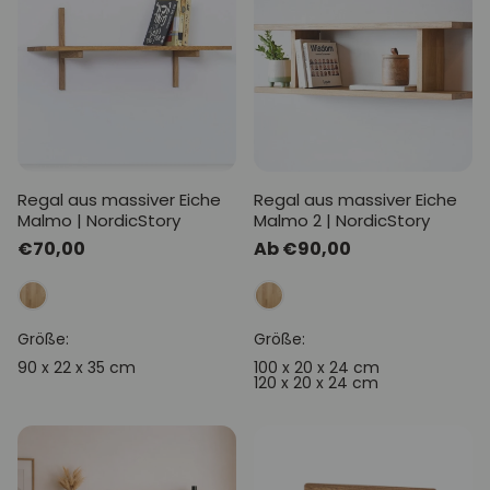
Regal aus massiver Eiche
Regal aus massiver Eiche
Malmo | NordicStory
Malmo 2 | NordicStory
Normaler
€70,00
Normaler
Ab €90,00
Preis
Preis
Größe:
Größe:
90 x 22 x 35 cm
100 x 20 x 24 cm
120 x 20 x 24 cm