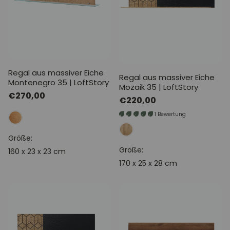
Regal aus massiver Eiche
Regal aus massiver Eiche
Montenegro 35 | LoftStory
Mozaik 35 | LoftStory
Normaler
€270,00
Normaler
€220,00
Preis
Preis
1 Bewertung
Größe:
Größe:
160 x 23 x 23 cm
170 x 25 x 28 cm