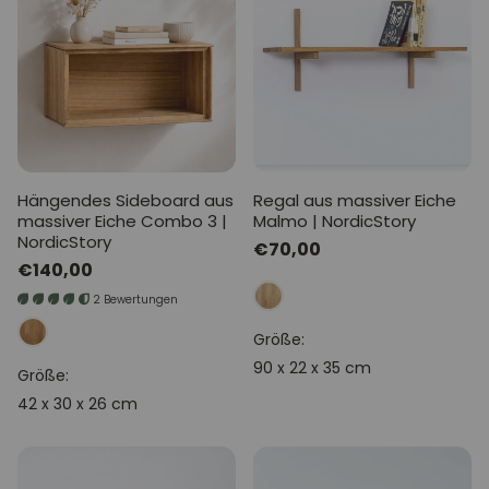
Hängendes Sideboard aus
Regal aus massiver Eiche
massiver Eiche Combo 3 |
Malmo | NordicStory
NordicStory
Normaler
€70,00
Normaler
€140,00
Preis
Preis
2 Bewertungen
Größe:
90 x 22 x 35 cm
Größe:
42 x 30 x 26 cm