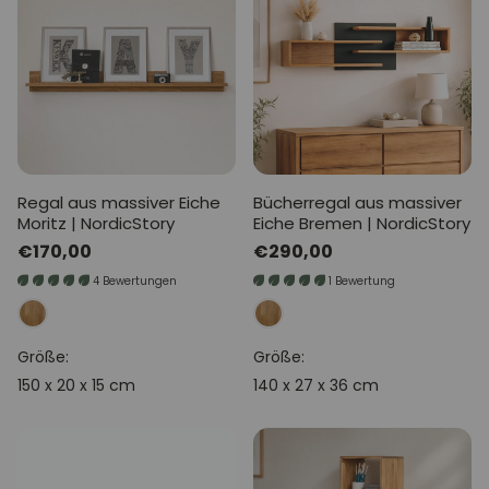
Regal aus massiver Eiche
Bücherregal aus massiver
Moritz | NordicStory
Eiche Bremen | NordicStory
Normaler
€170,00
Normaler
€290,00
Preis
Preis
4 Bewertungen
1 Bewertung
Größe:
Größe:
150 x 20 x 15 cm
140 x 27 x 36 cm