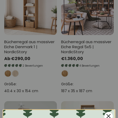
Bücherregal aus massiver
Bücherregal aus massiver
Eiche Denmark 1 |
Eiche Regal 5x5 |
NordicStory
NordicStory
Normaler
Ab €290,00
Normaler
€1.360,00
Preis
Preis
2 Bewertungen
4 Bewertungen
Größe:
Größe:
40.4 x 30 x 154 cm
187 x 35 x 187 cm