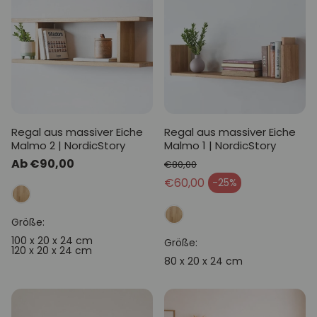
Regal aus massiver Eiche
Regal aus massiver Eiche
Malmo 2 | NordicStory
Malmo 1 | NordicStory
Normaler
Ab €90,00
€80,00
Preis
Normaler Preis
€60,00
-25%
Verkaufspreis
Größe:
100 x 20 x 24 cm
Größe:
120 x 20 x 24 cm
80 x 20 x 24 cm