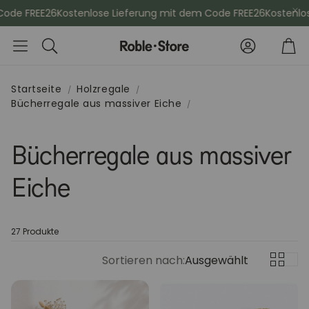
de FREE26
Kostenlose Lieferung mit dem Code FREE26
Kostenlose
Konto
Wa
Suche
Startseite
Holzregale
Bücherregale aus massiver Eiche
che
Esszimmerstühle
Kommod
Bücherregale aus massiver
Sideboards
Vitrinen
Eiche
Kleiderschänke
Schminktis
27 Produkte
Bücherregale
Aktenschr
Sortieren nach:
Ausgewählt
Sitzbänke
Konsolenti