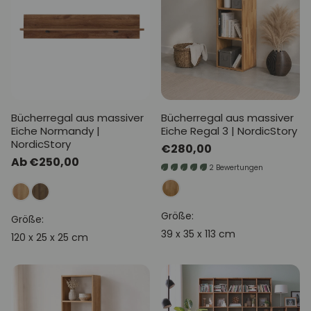
Bücherregal aus massiver
Bücherregal aus massiver
Eiche Normandy |
Eiche Regal 3 | NordicStory
NordicStory
Normaler
€280,00
Normaler
Ab €250,00
Preis
2 Bewertungen
Preis
Größe:
Größe:
39 x 35 x 113 cm
120 x 25 x 25 cm