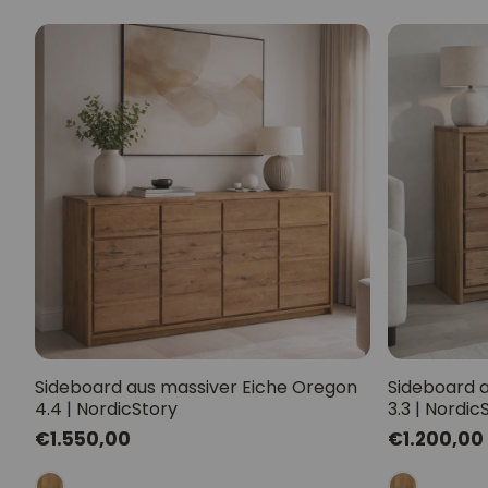
Sideboard aus massiver Eiche Oregon
Sideboard 
4.4 | NordicStory
3.3 | Nordic
Normaler
€1.550,00
Normaler
€1.200,00
Preis
Preis