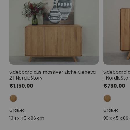
Sideboard aus massiver Eiche Geneva
Sideboard a
2 | NordicStory
| NordicSto
Normaler
€1.150,00
Normaler
€790,00
Preis
Preis
Größe:
Größe:
134 x 45 x 86 cm
90 x 45 x 86