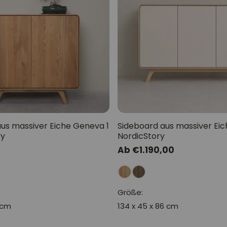
us massiver Eiche Geneva 1
Sideboard aus massiver Eich
ry
NordicStory
Normaler
Ab €1.190,00
Preis
Größe:
 cm
134 x 45 x 86 cm