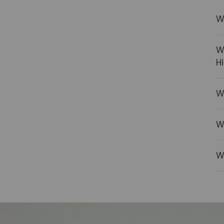
W
W
H
W
W
W