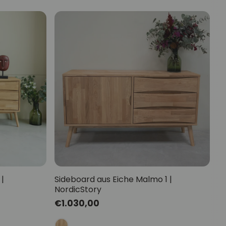
|
Sideboard aus Eiche Malmo 1 |
NordicStory
Normaler
€1.030,00
Preis