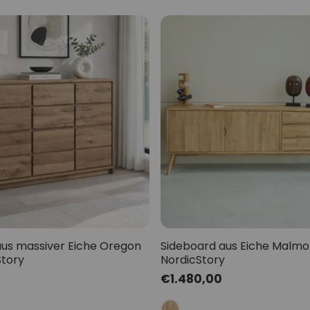
aus massiver Eiche Oregon
Sideboard aus Eiche Malmo 
Story
NordicStory
Normaler
€1.480,00
Preis