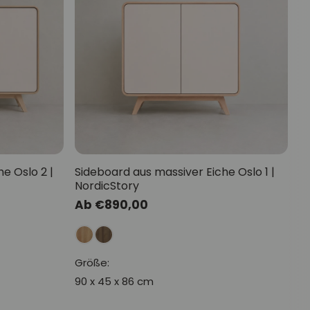
e Oslo 2 |
Sideboard aus massiver Eiche Oslo 1 |
NordicStory
Normaler
Ab €890,00
Preis
Größe:
90 x 45 x 86 cm