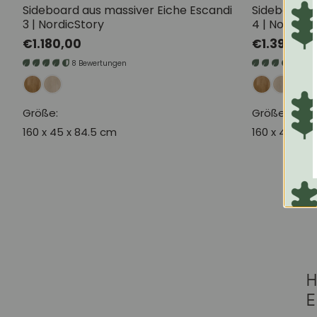
Sideboard aus massiver Eiche Escandi
Sideboard a
3 | NordicStory
4 | NordicS
Normaler
€1.180,00
Normaler
€1.390,00
Preis
Preis
8 Bewertungen
2 B
Größe:
Größe:
160 x 45 x 84.5 cm
160 x 45 x 8
H
E