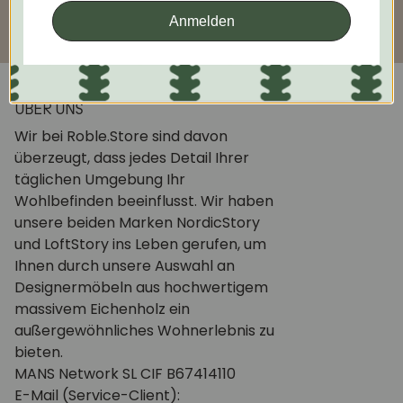
Anmelden
ÜBER UNS
Wir bei Roble.Store sind davon
überzeugt, dass jedes Detail Ihrer
täglichen Umgebung Ihr
Wohlbefinden beeinflusst. Wir haben
unsere beiden Marken NordicStory
und LoftStory ins Leben gerufen, um
Ihnen durch unsere Auswahl an
Designermöbeln aus hochwertigem
massivem Eichenholz ein
außergewöhnliches Wohnerlebnis zu
bieten.
MANS Network SL CIF B67414110
E-Mail (Service-Client):