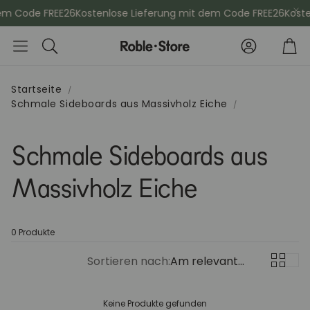
em Code FREE26
Kostenlose Lieferung mit dem Code FREE26
Koste
Konto
Wa
Suche
Startseite
Schmale Sideboards aus Massivholz Eiche
che
Esszimmerstühle
Kommod
Schmale Sideboards aus
Sideboards
Vitrinen
Massivholz Eiche
Kleiderschänke
Schminktis
0 Produkte
Bücherregale
Aktenschr
Sortieren nach:
Am relevantesten
Sitzbänke
Konsolenti
Keine Produkte gefunden