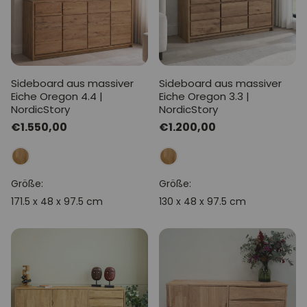
Sideboard aus massiver
Sideboard aus massiver
Eiche Oregon 4.4 |
Eiche Oregon 3.3 |
NordicStory
NordicStory
Normaler
€1.550,00
Normaler
€1.200,00
Preis
Preis
Größe:
Größe:
171.5 x 48 x 97.5 cm
130 x 48 x 97.5 cm