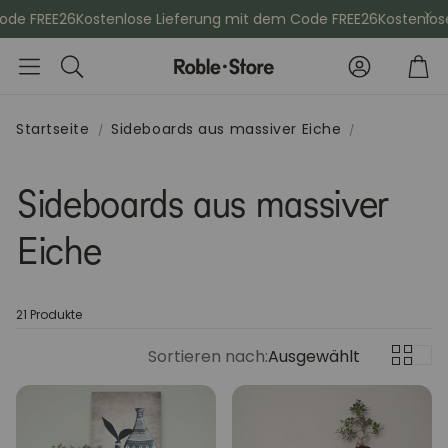
e FREE26
Kostenlose Lieferung mit dem Code FREE26
Kostenlose 
Konto
Wa
Suche
Startseite
Sideboards aus massiver Eiche
che
Esszimmerstühle
Kommod
Sideboards aus massiver
Eiche
Sideboards
Vitrinen
Kleiderschänke
Schminktis
21 Produkte
Sortieren nach:
Ausgewählt
Bücherregale
Aktenschr
Sitzbänke
Konsolenti