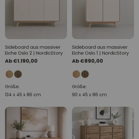
Sideboard aus massiver
Sideboard aus massiver
Eiche Oslo 2 | NordicStory
Eiche Oslo 1 | NordicStory
Normaler
Ab €1.190,00
Normaler
Ab €890,00
Preis
Preis
Größe:
Größe:
134 x 45 x 86 cm
90 x 45 x 86 cm