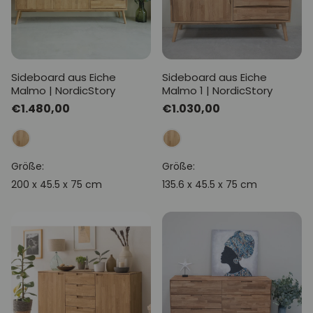
Sideboard aus Eiche
Sideboard aus Eiche
Malmo | NordicStory
Malmo 1 | NordicStory
Normaler
€1.480,00
Normaler
€1.030,00
Preis
Preis
Größe:
Größe:
200 x 45.5 x 75 cm
135.6 x 45.5 x 75 cm