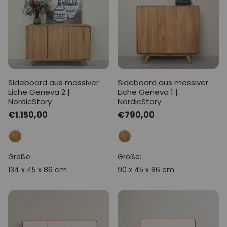
Sideboard aus massiver
Sideboard aus massiver
Eiche Geneva 2 |
Eiche Geneva 1 |
NordicStory
NordicStory
Normaler
€1.150,00
Normaler
€790,00
Preis
Preis
Größe:
Größe:
134 x 45 x 86 cm
90 x 45 x 86 cm