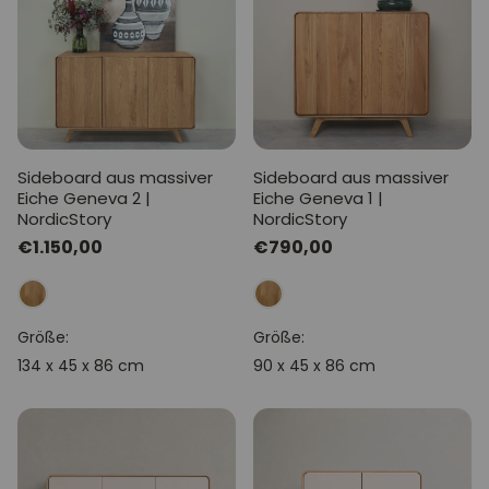
Sideboard aus massiver
Sideboard aus massiver
Eiche Geneva 2 |
Eiche Geneva 1 |
NordicStory
NordicStory
Normaler
€1.150,00
Normaler
€790,00
Preis
Preis
Größe:
Größe:
134 x 45 x 86 cm
90 x 45 x 86 cm