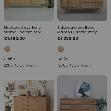
Sideboard aus Eiche
Sideboard aus Eiche
Malmo | NordicStory
Malmo 1 | NordicStory
Normaler
€1.480,00
Normaler
€1.030,00
Preis
Preis
Größe:
Größe:
200 x 45.5 x 75 cm
135.6 x 45.5 x 75 cm