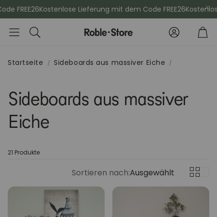
de FREE26
Kostenlose Lieferung mit dem Code FREE26
Kostenlose 
Konto
Wa
Suche
Startseite
Sideboards aus massiver Eiche
che
Esszimmerstühle
Kommod
Sideboards aus massiver
Eiche
Sideboards
Vitrinen
Kleiderschänke
Schminktis
21 Produkte
Sortieren nach:
Ausgewählt
Bücherregale
Aktenschr
Sitzbänke
Konsolenti