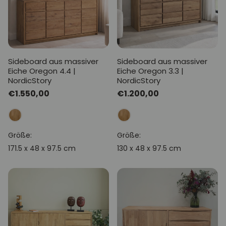
Sideboard aus massiver
Sideboard aus massiver
Eiche Oregon 4.4 |
Eiche Oregon 3.3 |
NordicStory
NordicStory
Normaler
€1.550,00
Normaler
€1.200,00
Preis
Preis
Größe:
Größe:
171.5 x 48 x 97.5 cm
130 x 48 x 97.5 cm