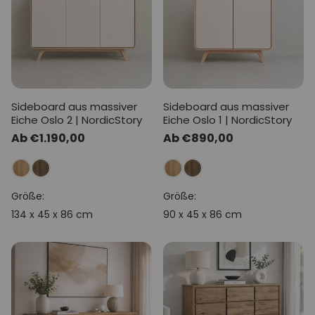
Sideboard aus massiver
Sideboard aus massiver
Eiche Oslo 2 | NordicStory
Eiche Oslo 1 | NordicStory
Normaler
Ab €1.190,00
Normaler
Ab €890,00
Preis
Preis
Größe:
Größe:
134 x 45 x 86 cm
90 x 45 x 86 cm