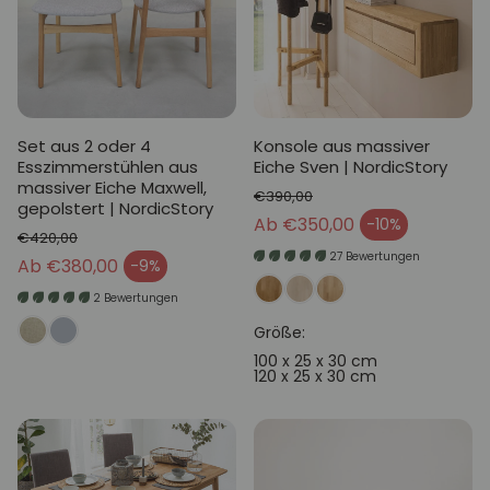
Set aus 2 oder 4
Konsole aus massiver
Esszimmerstühlen aus
Eiche Sven | NordicStory
massiver Eiche Maxwell,
€390,00
gepolstert | NordicStory
Normaler Preis
Ab €350,00
-10%
Verkaufspreis
€420,00
27 Bewertungen
Normaler Preis
Ab €380,00
-9%
Verkaufspreis
2 Bewertungen
Größe:
100 x 25 x 30 cm
120 x 25 x 30 cm