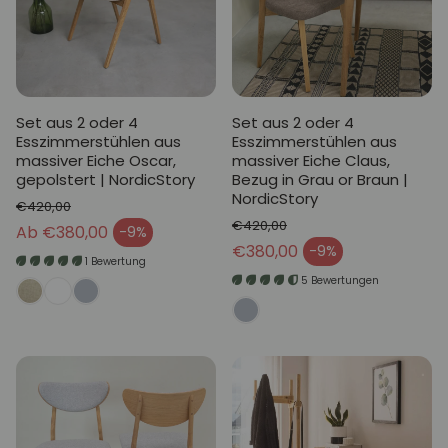
Set aus 2 oder 4
Set aus 2 oder 4
Esszimmerstühlen aus
Esszimmerstühlen aus
massiver Eiche Oscar,
massiver Eiche Claus,
gepolstert | NordicStory
Bezug in Grau or Braun |
NordicStory
€420,00
€420,00
Normaler Preis
Ab €380,00
-9%
Verkaufspreis
Normaler Preis
€380,00
-9%
Verkaufspreis
1 Bewertung
5 Bewertungen