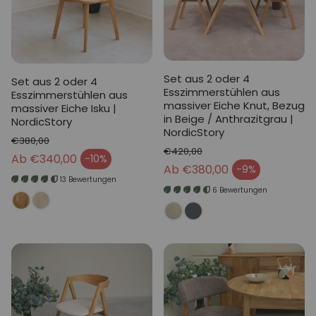
Set aus 2 oder 4
Set aus 2 oder 4
Esszimmerstühlen aus
Esszimmerstühlen aus
massiver Eiche Knut, Bezug
massiver Eiche Isku |
in Beige / Anthrazitgrau |
NordicStory
NordicStory
€380,00
€420,00
Normaler Preis
Ab €340,00
-10%
Verkaufspreis
Normaler Preis
Ab €380,00
-9%
Verkaufspreis
13 Bewertungen
6 Bewertungen