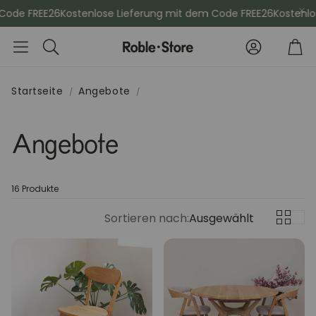
de FREE26
Kostenlose Lieferung mit dem Code FREE26
Kostenlose
Konto
Wa
Suche
Startseite
Angebote
che
Esszimmerstühle
Kommod
Angebote
Sideboards
Vitrinen
16 Produkte
Kleiderschänke
Schminktis
Sortieren nach:
Ausgewählt
Bücherregale
Aktenschr
Sitzbänke
Konsolenti