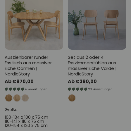
Ausziehbarer runder
Set aus 2 oder 4
Esstisch aus massiver
Esszimmerstühlen aus
Eiche Carmen |
massiver Eiche Varde |
NordicStory
NordicStory
Normaler
Ab €870,00
Normaler
Ab €390,00
Preis
Preis
4 Bewertungen
23 Bewertungen
Größe:
100-134 x 100 x 75 cm
110-141 x 110 x 75 cm
120-154 x 120 x 75 cm