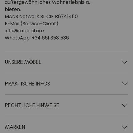
außergewöhnliches Wohnerlebnis zu
bieten.
MANS Network SL CIF B67414110
E-Mail (Service-Client):
info@roble.store
WhatsApp: +34 661 358 536
UNSERE MÖBEL
Esstische aus Holz
Ausziehbare Tische aus Holz
PRAKTISCHE INFOS
Stühle aus Holz
Vitrinen aus Holz
Über uns
TV-Möbel aus Holz
AGB
RECHTLICHE HINWEISE
Couchtische aus Holz
Lieferung & Zahlung
Konsolen aus Holz
Für Geschäftskunden
Zahlungsmethoden
Schreibtische aus Holz
Pflege von Eichenholzmöbeln
Impressum
MARKEN
Bücherregale aus Holz
FAQ
Datenschutzerklärung