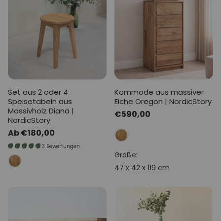
Set aus 2 oder 4
Kommode aus massiver
Speisetabeln aus
Eiche Oregon | NordicStory
Massivholz Diana |
Normaler
€590,00
NordicStory
Preis
Normaler
Ab €180,00
Preis
3 Bewertungen
Größe:
47 x 42 x 119 cm