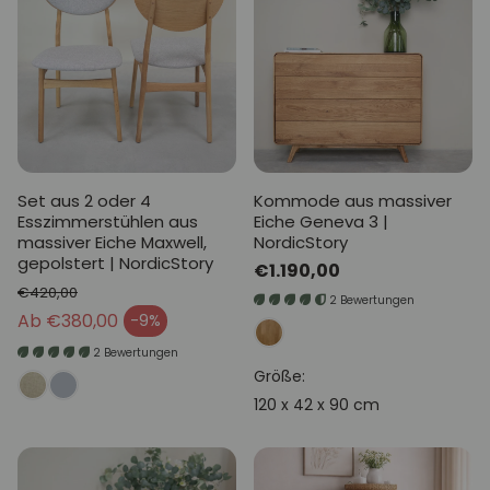
Set aus 2 oder 4
Kommode aus massiver
Esszimmerstühlen aus
Eiche Geneva 3 |
massiver Eiche Maxwell,
NordicStory
gepolstert | NordicStory
Normaler
€1.190,00
€420,00
Preis
2 Bewertungen
Normaler Preis
Ab €380,00
-9%
Verkaufspreis
2 Bewertungen
Größe:
120 x 42 x 90 cm