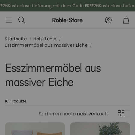
6
Kostenlose Lieferung mit dem Code FREE26
Kostenlose Lieferu
Konto
Wa
Suche
Startseite
Holzstühle
Esszimmermöbel aus massiver Eiche
che
Esszimmerstühle
Kommod
Esszimmermöbel aus
Sideboards
Vitrinen
massiver Eiche
Kleiderschänke
Schminktis
161 Produkte
Bücherregale
Aktenschr
Sortieren nach:
meistverkauft
Sitzbänke
Konsolenti