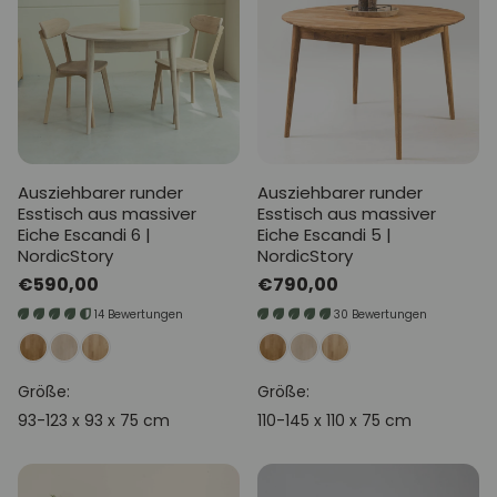
Ausziehbarer runder
Ausziehbarer runder
Esstisch aus massiver
Esstisch aus massiver
Eiche Escandi 6 |
Eiche Escandi 5 |
NordicStory
NordicStory
Normaler
€590,00
Normaler
€790,00
Preis
Preis
14 Bewertungen
30 Bewertungen
Größe:
Größe:
93-123 x 93 x 75 cm
110-145 x 110 x 75 cm