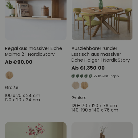
Regal aus massiver Eiche
Ausziehbarer runder
Malmo 2 | NordicStory
Esstisch aus massiver
Eiche Holger | NordicStory
Normaler
Ab €90,00
Normaler
Ab €1.350,00
Preis
Preis
55 Bewertungen
Größe:
100 x 20 x 24 cm
Größe:
120 x 20 x 24 cm
120-170 x 120 x 76 cm
140-190 x 140 x 76 cm