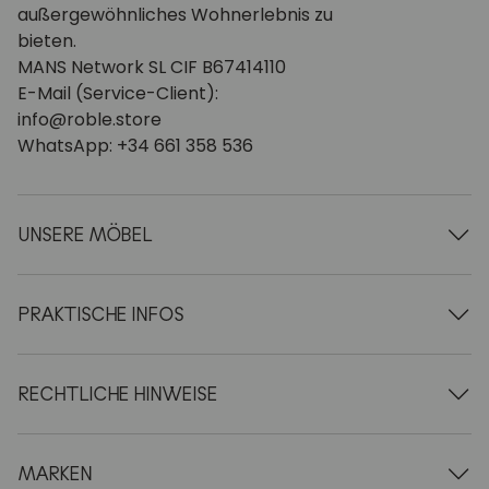
außergewöhnliches Wohnerlebnis zu
bieten.
MANS Network SL CIF B67414110
E-Mail (Service-Client):
info@roble.store
WhatsApp: +34 661 358 536
UNSERE MÖBEL
Esstische aus Holz
Ausziehbare Tische aus Holz
PRAKTISCHE INFOS
Stühle aus Holz
Vitrinen aus Holz
Über uns
TV-Möbel aus Holz
AGB
RECHTLICHE HINWEISE
Couchtische aus Holz
Lieferung & Zahlung
Konsolen aus Holz
Für Geschäftskunden
Zahlungsmethoden
Schreibtische aus Holz
Pflege von Eichenholzmöbeln
Impressum
MARKEN
Bücherregale aus Holz
FAQ
Datenschutzerklärung