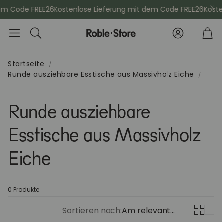
em Code FREE26
Kostenlose Lieferung mit dem Code FREE26
Kosten
Konto
Wa
Suche
Startseite
Runde ausziehbare Esstische aus Massivholz Eiche
che
Esszimmerstühle
Kommod
Runde ausziehbare
Sideboards
Vitrinen
Esstische aus Massivholz
Kleiderschänke
Schminktis
Eiche
Bücherregale
Aktenschr
0 Produkte
Sortieren nach:
Am relevantesten
Sitzbänke
Konsolenti