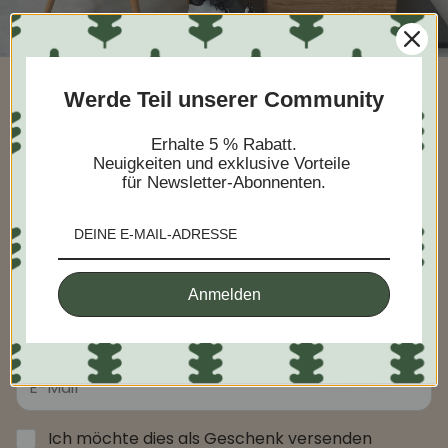
Werde Teil unserer Community
Melden Sie sich an, um frühzeitig
Erhalte 5 % Rabatt.
Neuigkeiten und exklusive Vorteile
Zugang zu unseren
für Newsletter-Abonnenten.
Privatverkäufen und exklusiven
Angeboten zu erhalten.
Anmelden
Ich möchte dies als Geschenk versenden