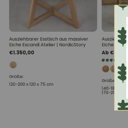
Ausziehbarer Esstisch aus massiver
Ausziehbare
Eiche Escandi Atelier | NordicStory
Eiche Harol
Normaler
€1.350,00
Normaler
Ab €790,
Preis
Preis
17 B
Größe:
Größe:
120-200 x 120 x 75 cm
140-180 x 90
170-210 x 90