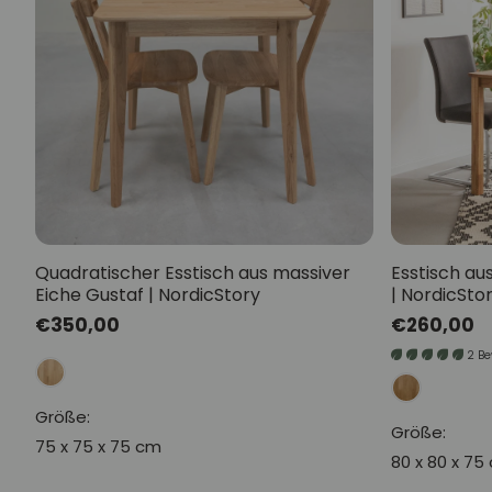
Quadratischer Esstisch aus massiver
Esstisch au
Eiche Gustaf | NordicStory
| NordicSto
Normaler
€350,00
Normaler
€260,00
Preis
Preis
2 B
Größe:
Größe:
75 x 75 x 75 cm
80 x 80 x 75