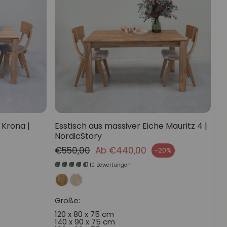
 Krona |
Esstisch aus massiver Eiche Mauritz 4 |
NordicStory
Normaler Preis
€550,00
Ab €440,00
-20%
Verkaufspreis
10 Bewertungen
Größe:
120 x 80 x 75 cm
140 x 90 x 75 cm