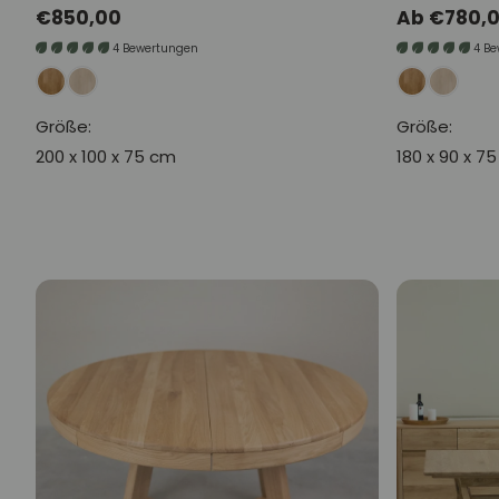
Normaler
€850,00
Normaler
Ab €780,
Preis
Preis
4 Bewertungen
4 B
Größe:
Größe:
200 x 100 x 75 cm
180 x 90 x 7