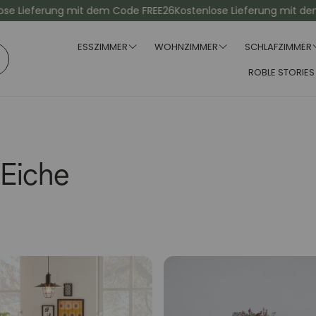
ieferung mit dem Code FREE26
Kostenlose Lieferung mit dem Cod
ESSZIMMER
WOHNZIMMER
SCHLAFZIMMER
ROBLE STORIES
Esstische
Holzbetten
Ausziehbare Esstisc
Nachttisch
Coucht
Kleide
 Eiche