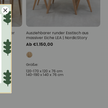
massiver
Ausziehbarer runder Esstisch aus
massiver Eiche LEA | NordicStory
Normaler
Ab €1.150,00
Preis
Größe:
120-170 x 120 x 76 cm
140-190 x 140 x 76 cm