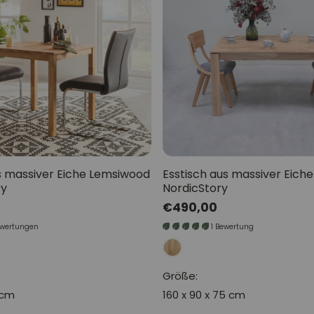
s massiver Eiche Lemsiwood
Esstisch aus massiver Eiche
ry
NordicStory
Normaler
€490,00
Preis
ewertungen
1 Bewertung
Größe:
 cm
160 x 90 x 75 cm