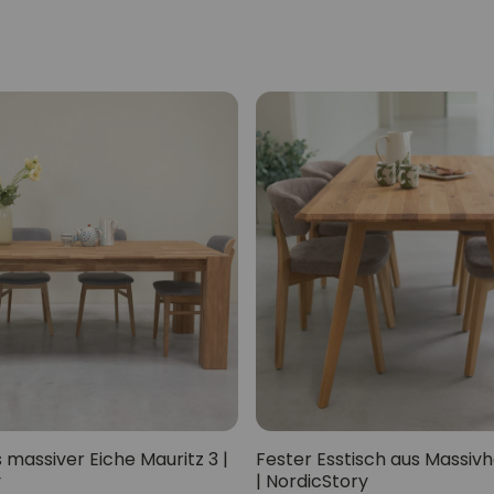
 massiver Eiche Mauritz 3 |
Fester Esstisch aus Massiv
y
| NordicStory