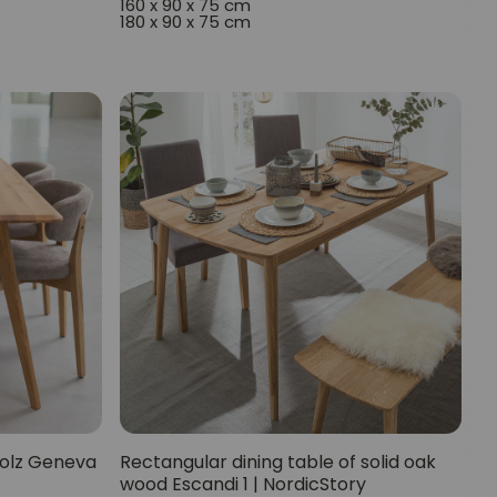
160 x 90 x 75 cm
180 x 90 x 75 cm
holz Geneva
Rectangular dining table of solid oak
wood Escandi 1 | NordicStory