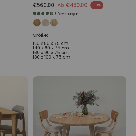
Normaler Preis
€560,00
Ab €450,00
-19%
Verkaufspreis
18 Bewertungen
Größe:
120 x 80 x 75 cm
140 x 80 x 75 cm
160 x 90 x 75 cm
180 x 100 x 75 cm