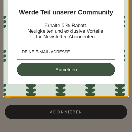
Melden Sie sich an, um frühzeitig
Werde Teil unserer Community
Zugang zu unseren
Privatverkäufen und exklusiven
Erhalte 5 % Rabatt.
Neuigkeiten und exklusive Vorteile
Angeboten zu erhalten.
für Newsletter-Abonnenten.
Anmelden
Ich möchte dies als Geschenk versenden
ABONNIEREN