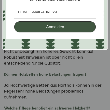
Beeinflusst das Klima das Gewicht eines Holzbettes?
Ja. Holz kann je nach Luftfeuchtigkeit geringfügig
quellen oder schrumpfen, was minimale
Veränderungen bei Gewicht und Stabilität
Anmelden
verursachen kann.
Ist ein schweres Holzbett automatisch besser?
Nicht unbedingt. Ein höheres Gewicht kann auf
Robustheit hinweisen, ist aber nicht allein
entscheidend für die Qualität.
Können Holzbetten hohe Belastungen tragen?
Ja. Hochwertige Betten aus Hartholz können in der
Regel sehr hohe Belastungen problemlos
aufnehmen.
Welche Pflege benötigt ein schweres Holzbett?