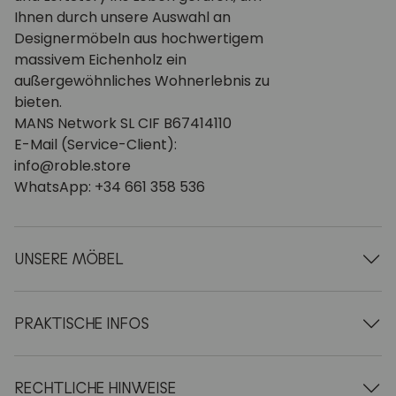
Ihnen durch unsere Auswahl an
Designermöbeln aus hochwertigem
massivem Eichenholz ein
außergewöhnliches Wohnerlebnis zu
bieten.
MANS Network SL CIF B67414110
E-Mail (Service-Client):
info@roble.store
WhatsApp: +34 661 358 536
UNSERE MÖBEL
Esstische aus Holz
Ausziehbare Tische aus Holz
PRAKTISCHE INFOS
Stühle aus Holz
Vitrinen aus Holz
Über uns
TV-Möbel aus Holz
AGB
RECHTLICHE HINWEISE
Couchtische aus Holz
Lieferung & Zahlung