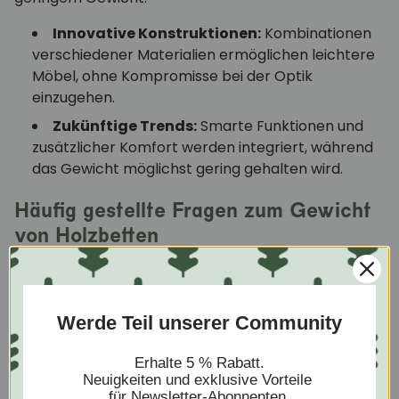
Innovative Konstruktionen:
Kombinationen
verschiedener Materialien ermöglichen leichtere
Möbel, ohne Kompromisse bei der Optik
einzugehen.
Zukünftige Trends:
Smarte Funktionen und
zusätzlicher Komfort werden integriert, während
das Gewicht möglichst gering gehalten wird.
Häufig gestellte Fragen zum Gewicht
von Holzbetten
Wie viel wiegt ein durchschnittliches Doppelbett aus
Holz?
Werde Teil unserer Community
Je nach Holzart und Konstruktion liegt das Gewicht
meist zwischen 50 und 100 kg.
Erhalte 5 % Rabatt.
Neuigkeiten und exklusive Vorteile
für Newsletter-Abonnenten.