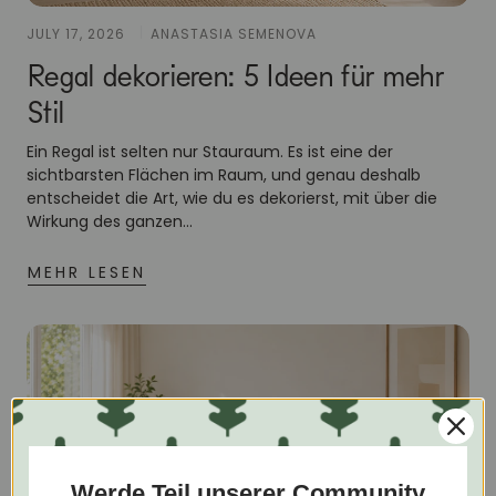
JULY 17, 2026
ANASTASIA SEMENOVA
Regal dekorieren: 5 Ideen für mehr
Stil
Ein Regal ist selten nur Stauraum. Es ist eine der
sichtbarsten Flächen im Raum, und genau deshalb
entscheidet die Art, wie du es dekorierst, mit über die
Wirkung des ganzen...
MEHR LESEN
Werde Teil unserer Community