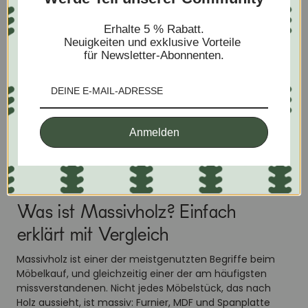
Erhalte 5 % Rabatt.
Neuigkeiten und exklusive Vorteile
für Newsletter-Abonnenten.
Anmelden
JULY 17, 2026
ANASTASIA SEMENOVA
Was ist Massivholz? Einfach
erklärt mit Vergleich
Massivholz ist einer der meistgenutzten Begriffe beim
Möbelkauf, und gleichzeitig einer der am häufigsten
missverstandenen. Nicht jedes Möbelstück, das nach
Holz aussieht, ist massiv: Furnier, MDF und Spanplatte