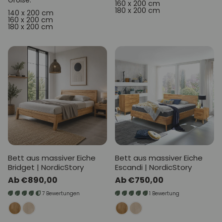
Größe:
160 x 200 cm
180 x 200 cm
140 x 200 cm
160 x 200 cm
180 x 200 cm
Bett aus massiver Eiche
Bett aus massiver Eiche
Bridget | NordicStory
Escandi | NordicStory
Normaler
Ab €890,00
Normaler
Ab €750,00
Preis
Preis
7 Bewertungen
1 Bewertung