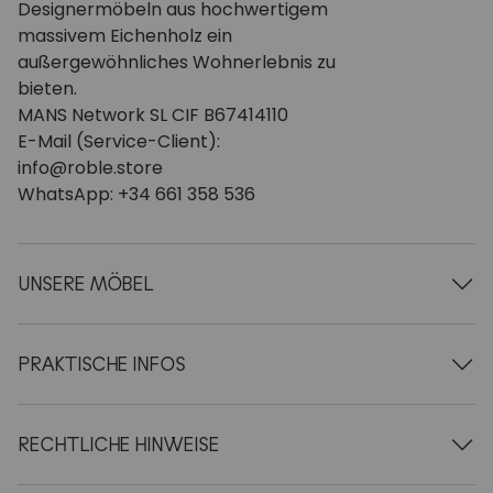
Designermöbeln aus hochwertigem
massivem Eichenholz ein
außergewöhnliches Wohnerlebnis zu
bieten.
MANS Network SL CIF B67414110
E-Mail (Service-Client):
info@roble.store
WhatsApp: +34 661 358 536
UNSERE MÖBEL
Esstische aus Holz
Ausziehbare Tische aus Holz
PRAKTISCHE INFOS
Stühle aus Holz
Vitrinen aus Holz
Über uns
TV-Möbel aus Holz
AGB
RECHTLICHE HINWEISE
Couchtische aus Holz
Lieferung & Zahlung
Konsolen aus Holz
Für Geschäftskunden
Zahlungsmethoden