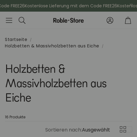
de FREE26
Kostenlose Lieferung mit dem Code FREE26
Kostenlose 
Konto
Wa
Suche
Startseite
Holzbetten & Massivholzbetten aus Eiche
che
Esszimmerstühle
Kommod
Holzbetten &
Sideboards
Vitrinen
Massivholzbetten aus
Kleiderschänke
Schminktis
Eiche
Bücherregale
Aktenschr
16 Produkte
Sortieren nach:
Ausgewählt
Sitzbänke
Konsolenti