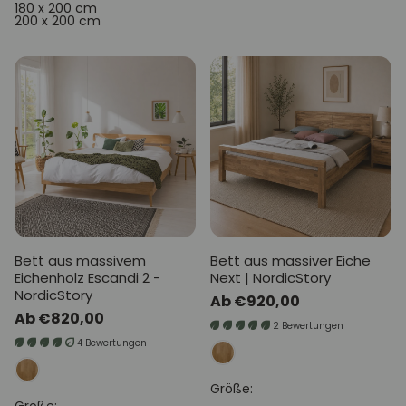
180 x 200 cm
200 x 200 cm
Bett aus massivem
Bett aus massiver Eiche
Eichenholz Escandi 2 -
Next | NordicStory
NordicStory
Normaler
Ab €920,00
Normaler
Ab €820,00
Preis
2 Bewertungen
Preis
4 Bewertungen
Größe: