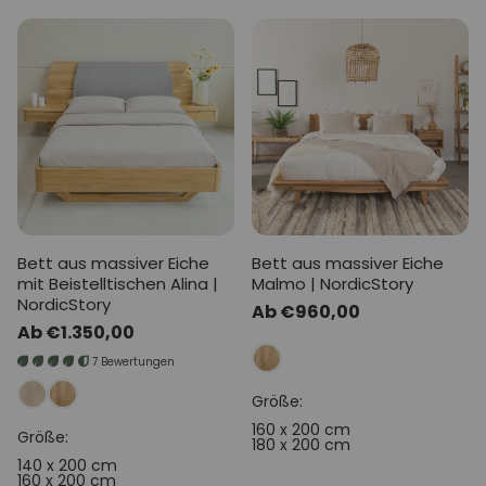
Bett aus massiver Eiche
Bett aus massiver Eiche
mit Beistelltischen Alina |
Malmo | NordicStory
NordicStory
Normaler
Ab €960,00
Normaler
Ab €1.350,00
Preis
Preis
7 Bewertungen
Größe:
160 x 200 cm
Größe:
180 x 200 cm
140 x 200 cm
160 x 200 cm